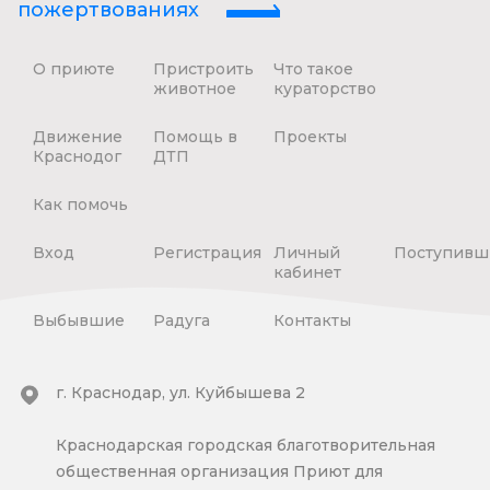
пожертвованиях
О приюте
Пристроить
Что такое
животное
кураторство
Движение
Помощь в
Проекты
Краснодог
ДТП
Как помочь
Вход
Регистрация
Личный
Поступивш
кабинет
Выбывшие
Радуга
Контакты
г. Краснодар, ул. Куйбышева 2
Краснодарская городская благотворительная
общественная организация Приют для