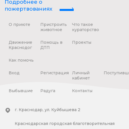
Подробнее о
пожертвованиях
О приюте
Пристроить
Что такое
животное
кураторство
Движение
Помощь в
Проекты
Краснодог
ДТП
Как помочь
Вход
Регистрация
Личный
Поступивш
кабинет
Выбывшие
Радуга
Контакты
г. Краснодар, ул. Куйбышева 2
Краснодарская городская благотворительная