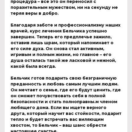
процедура – все это он переносил с
поразительным мужеством, ни на секунду не
теряя веры в добро.
Благодаря заботе и профессионализму наших
врачей, курс лечения Бельчика успешно
завершен. Теперь его предплечье зажило,
оставив лишь шрам, который напоминает о
его силе духа. Он снова стал активным,
игривым и полным жизни, но главное – его
душа осталась такой же ласковой и нежной,
какой была всегда.
Бельчик готов подарить свою безграничную
преданность и любовь самым лучшим людям.
Он мечтает о семье, где его будут ценить, где
он сможет почувствовать себя в полной
безопасности и стать полноправны
.
м членом
любящего дома. Если вы ищете верного
друга, который научит вас стойкости, подарит
тепло и будет встречать вас виляющим
хвостом, то Бельчик – ваш шанс обрести
настоящее счастье.