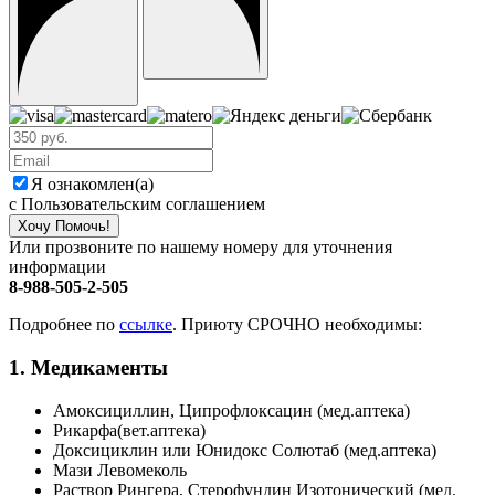
Я ознакомлен(а)
с Пользовательским соглашением
Хочу Помочь!
Или прозвоните по нашему номеру для уточнения
информации
8-988-505-2-505
Подробнее по
ссылке
. Приюту СРОЧНО необходимы:
1. Медикаменты
Амоксициллин, Ципрофлоксацин (мед.аптека)
Рикарфа(вет.аптека)
Доксициклин или Юнидокс Солютаб (мед.аптека)
Мази Левомеколь
Раствор Рингера, Стерофундин Изотонический (мед.