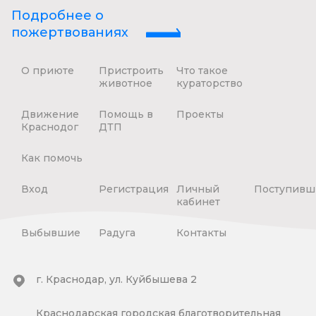
Подробнее о
пожертвованиях
О приюте
Пристроить
Что такое
животное
кураторство
Движение
Помощь в
Проекты
Краснодог
ДТП
Как помочь
Вход
Регистрация
Личный
Поступивш
кабинет
Выбывшие
Радуга
Контакты
г. Краснодар, ул. Куйбышева 2
Краснодарская городская благотворительная