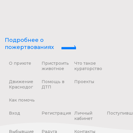
Подробнее о
пожертвованиях
О приюте
Пристроить
Что такое
животное
кураторство
Движение
Помощь в
Проекты
Краснодог
ДТП
Как помочь
Вход
Регистрация
Личный
Поступивш
кабинет
Выбывшие
Радуга
Контакты