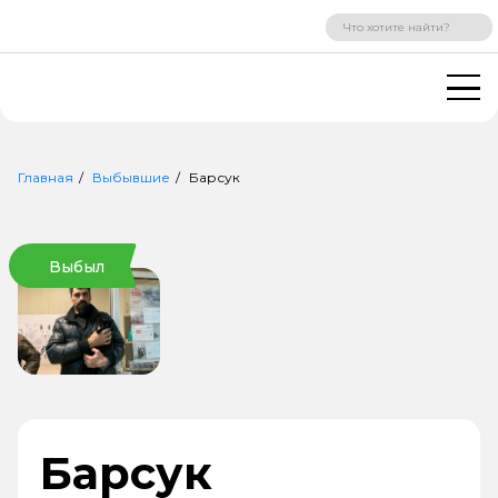
ВХОД
РЕГИСТРАЦИЯ
Главная
Выбывшие
Барсук
Выбыл
Барсук