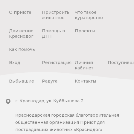
О приюте
Пристроить
Что такое
животное
кураторство
Движение
Помощь в
Проекты
Краснодог
ДТП
Как помочь
Вход
Регистрация
Личный
Поступивш
кабинет
Выбывшие
Радуга
Контакты
г. Краснодар, ул. Куйбышева 2
Краснодарская городская благотворительная
общественная организация Приют для
пострадавших животных «Краснодог»