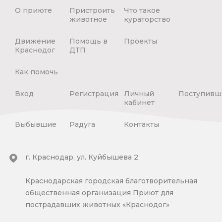
О приюте
Пристроить
Что такое
животное
кураторство
Движение
Помощь в
Проекты
Краснодог
ДТП
Как помочь
Вход
Регистрация
Личный
Поступивш
кабинет
Выбывшие
Радуга
Контакты
г. Краснодар, ул. Куйбышева 2
Краснодарская городская благотворительная
общественная организация Приют для
пострадавших животных «Краснодог»