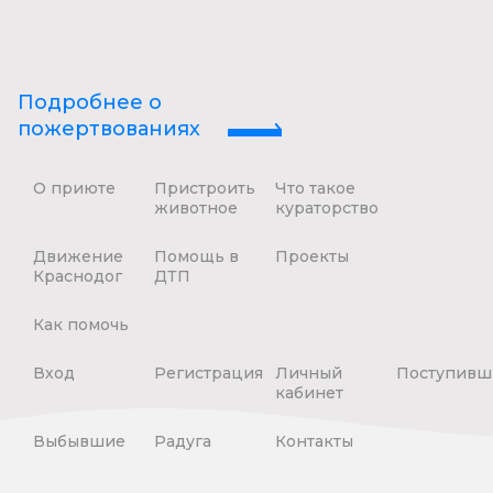
Подробнее о
пожертвованиях
О приюте
Пристроить
Что такое
животное
кураторство
Движение
Помощь в
Проекты
Краснодог
ДТП
Как помочь
Вход
Регистрация
Личный
Поступивш
кабинет
Выбывшие
Радуга
Контакты