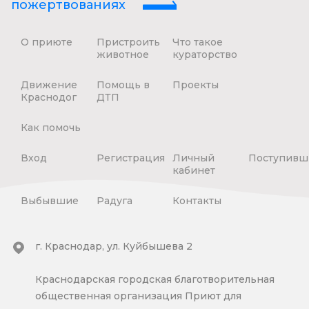
пожертвованиях
О приюте
Пристроить
Что такое
животное
кураторство
Движение
Помощь в
Проекты
Краснодог
ДТП
Как помочь
Вход
Регистрация
Личный
Поступивш
кабинет
Выбывшие
Радуга
Контакты
г. Краснодар, ул. Куйбышева 2
Краснодарская городская благотворительная
общественная организация Приют для