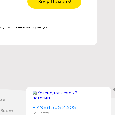
Хочу Помочь!
у для уточнения информации
ия
+7 988 505 2 505
абинет
диспетчер