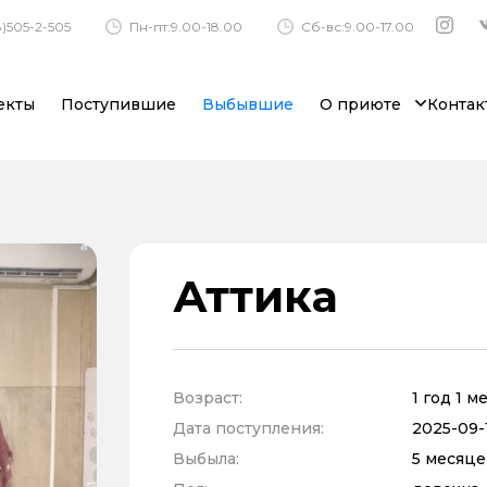
)505-2-505
Пн-пт:9.00-18.00
Сб-вс:9.00-17.00
екты
Поступившие
Выбывшие
О приюте
Контак
Аттика
Возраст:
1 год 1 м
Дата поступления:
2025-09-1
Выбыла:
5 месяце