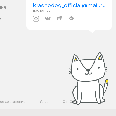
krasnodog_official@mail.ru
шие
диспетчер
е
кое соглашение
Устав
ФинОтчет