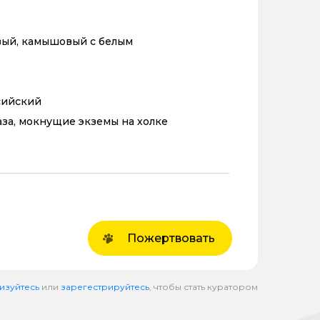
ый, камышовый с белым
сийский
аза, мокнущие экземы на холке
Пожертвовать
изуйтесь
или
зарегестрируйтесь
, чтобы стать куратором