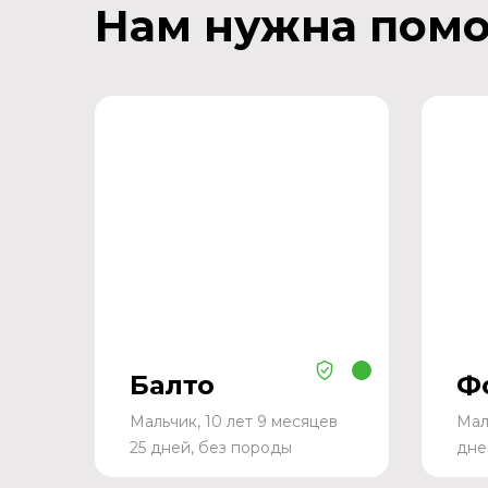
Нам нужна пом
Балто
Ф
Мальчик, 10 лет 9 месяцев
Мал
25 дней, без породы
дне