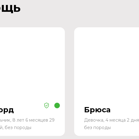
ощь
орд
Брюса
ьчик, 8 лет 6 месяцев 29
Девочка, 4 месяца 2 дня
й, без породы
без породы