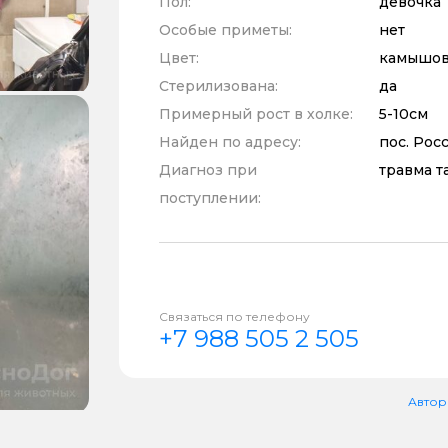
Пол:
девочка
Особые приметы:
нет
Цвет:
камышов
Стерилизована:
да
Примерный рост в холке:
5-10см
Найден по адресу:
пос. Рос
Диагноз при
травма т
поступлении:
Связаться по телефону
+7 988 505 2 505
Автор