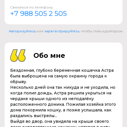
Связаться по телефону
+7 988 505 2 505
Авторизуйтесь
или
зарегестрируйтесь
, чтобы стать куратором
Обо мне
Бездомная, глубоко беременная кошечка Астра
была выброшена на самую окраину города к
обрыву.
Несколько дней она так никуда и не уходила, но
когда полил дождь, Астра решила укрыться на
чердаке крыши одного из неподалёку
расположенного домика. Пожилая хозяйка этого
дома покормила кошку, а позже услышала, как
раздались выстрелы...
Выйдя во двор, она увидела на крыше своего
дома окровавленную кошечку, которая в силу