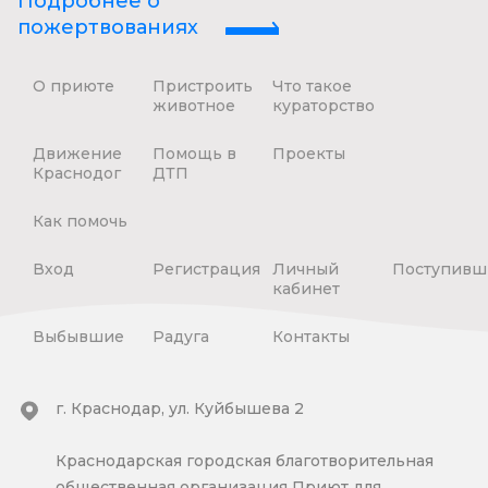
Подробнее о
пожертвованиях
О приюте
Пристроить
Что такое
животное
кураторство
Движение
Помощь в
Проекты
Краснодог
ДТП
Как помочь
Вход
Регистрация
Личный
Поступивш
кабинет
Выбывшие
Радуга
Контакты
г. Краснодар, ул. Куйбышева 2
Краснодарская городская благотворительная
общественная организация Приют для