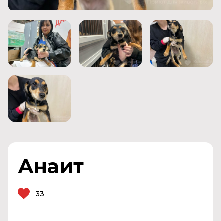
Анаит
33