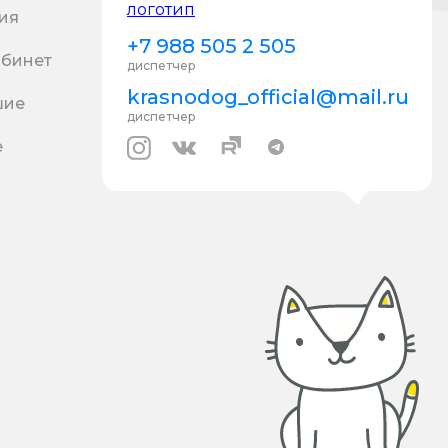
ия
+7 988 505 2 505
абинет
диспетчер
krasnodog_official@mail.ru
шие
диспетчер
е