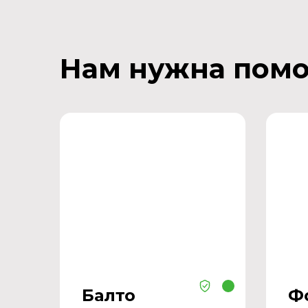
Нам нужна пом
Балто
Ф