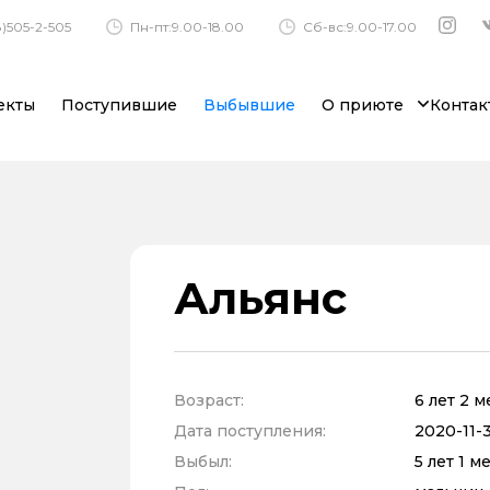
)505-2-505
Пн-пт:9.00-18.00
Сб-вс:9.00-17.00
екты
Поступившие
Выбывшие
О приюте
Контак
Альянс
Возраст:
6 лет 2 
Дата поступления:
2020-11-3
Выбыл:
5 лет 1 м