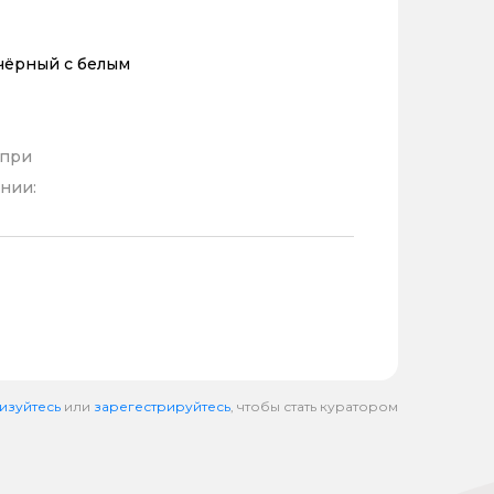
чёрный с белым
 при
нии:
изуйтесь
или
зарегестрируйтесь
, чтобы стать куратором