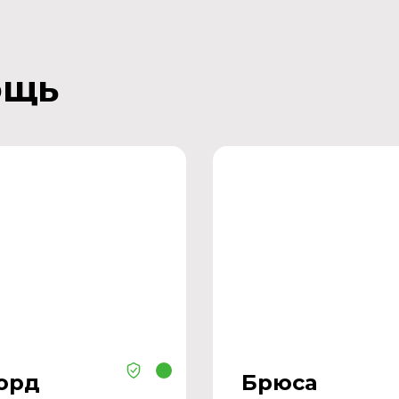
ощь
орд
Брюса