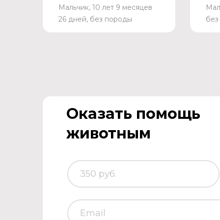
Мальчик, 10 лет 9 месяцев
Мал
26 дней, без породы
без
Оказать помощь
животным