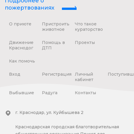
Подробнее о
пожертвованиях
О приюте
Пристроить
Что такое
животное
кураторство
Движение
Помощь в
Проекты
Краснодог
ДТП
Как помочь
Вход
Регистрация
Личный
Поступивш
кабинет
Выбывшие
Радуга
Контакты
г. Краснодар, ул. Куйбышева 2
Краснодарская городская благотворительная
общественная организация Приют для