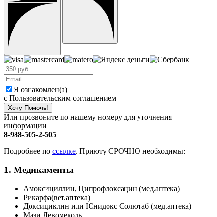
Я ознакомлен(а)
с Пользовательским соглашением
Хочу Помочь!
Или прозвоните по нашему номеру для уточнения
информации
8-988-505-2-505
Подробнее по
ссылке
. Приюту СРОЧНО необходимы:
1. Медикаменты
Амоксициллин, Ципрофлоксацин (мед.аптека)
Рикарфа(вет.аптека)
Доксициклин или Юнидокс Солютаб (мед.аптека)
Мази Левомеколь