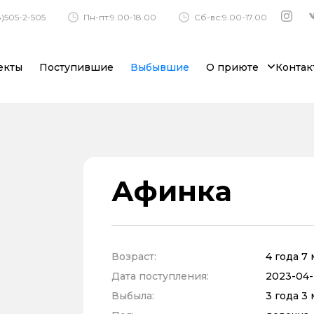
)505-2-505
Пн-пт:9.00-18.00
Сб-вс:9.00-17.00
екты
Поступившие
Выбывшие
О приюте
Контак
Афинка
Возраст:
4 года 7
Дата поступления:
2023-04-
Выбыла:
3 года 3