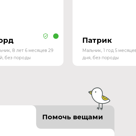
орд
Патрик
ьчик, 8 лет 6 месяцев 29
Мальчик, 1 год 5 месяце
й, без породы
дня, без породы
Помочь вещами