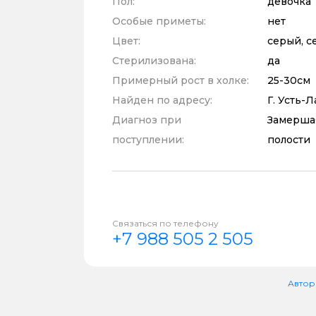
Пол:
девочка
Особые приметы:
нет
Цвет:
серый, с
Стерилизована:
да
Примерный рост в холке:
25-30см
Найден по адресу:
Г. Усть-Л
Диагноз при
Замершая
поступлении:
полости
Связаться по телефону
+7 988 505 2 505
Автор