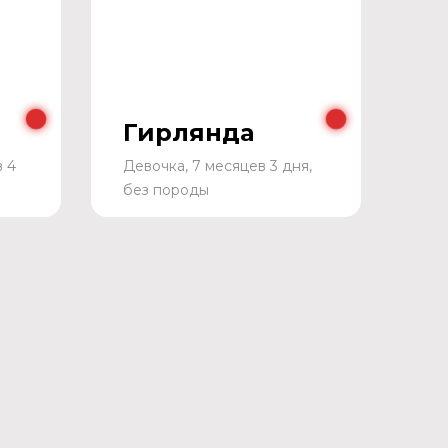
Гирлянда
в 4
Девочка, 7 месяцев 3 дня,
без породы