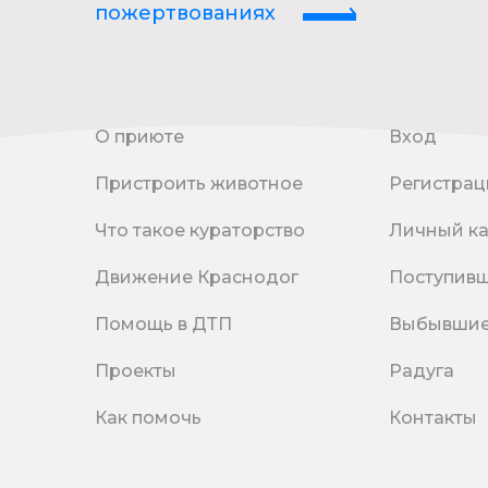
пожертвованиях
О приюте
Вход
Пристроить животное
Регистрац
Что такое кураторство
Личный к
Движение Краснодог
Поступив
Помощь в ДТП
Выбывши
Проекты
Радуга
Как помочь
Контакты