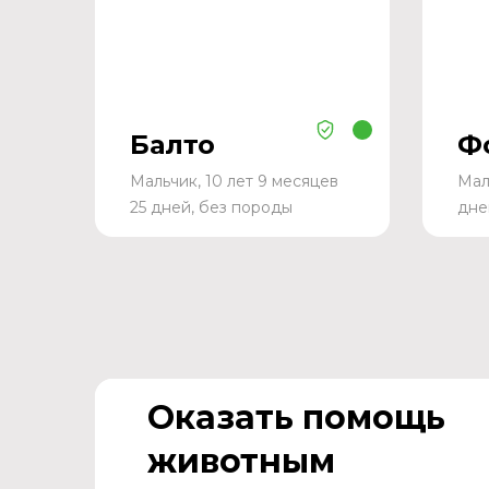
Балто
Ф
Мальчик, 10 лет 9 месяцев
Мал
25 дней, без породы
дне
Оказать помощь
животным