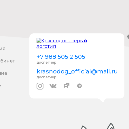
ия
+7 988 505 2 505
абинет
диспетчер
krasnodog_official@mail.ru
шие
диспетчер
е