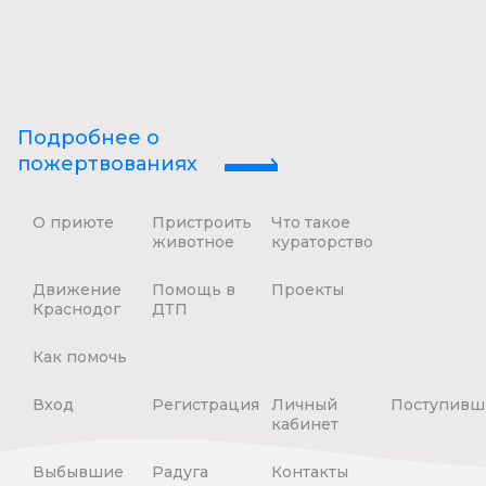
Подробнее о
пожертвованиях
О приюте
Пристроить
Что такое
животное
кураторство
Движение
Помощь в
Проекты
Краснодог
ДТП
Как помочь
Вход
Регистрация
Личный
Поступивш
кабинет
Выбывшие
Радуга
Контакты