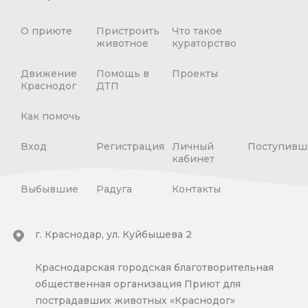
О приюте
Пристроить
Что такое
животное
кураторство
Движение
Помощь в
Проекты
Краснодог
ДТП
Как помочь
Вход
Регистрация
Личный
Поступивш
кабинет
Выбывшие
Радуга
Контакты
г. Краснодар, ул. Куйбышева 2
Краснодарская городская благотворительная
общественная организация Приют для
пострадавших животных «Краснодог»