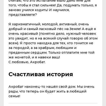
считаю, что это испытание было дано мне для
того, чтобы я стал сильнее! Да, подумать только, я
заново учился ходить! И научился,
представляете?
Я харизматичный, молодой, активный, очень
добрый и самый ласковый пёс на Земле! А ещё я
очень красивый (понятно дело, нужный человек
это увидит, но я на всякий случай говорю об этом
всем). Я просто находка для тех, кто гонится не
за породой, а за храбрым, любящим и
преданным сердцем. Только отплатите мне той
же монетой, и я навеки ваш!
С любовью, Акробат.
Счастливая история
Акробат наконец-то нашёл свой дом. Мы очень
рады, что теперь он будет жить в любящей
семье!