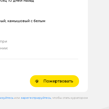
месяц 10 дней назад
ый, камышовый с белым
 при
нии:
Пожертвовать
изуйтесь
или
зарегестрируйтесь
, чтобы стать куратором