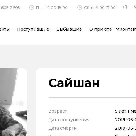
)505-2-505
Пн-пт:9.00-18.00
Сб-вс:9.00-17.00
екты
Поступившие
Выбывшие
О приюте
Контак
Сайшан
Возраст:
9 лет 1 м
Дата поступления:
2019-06-
Дата смерти:
2019-06-2