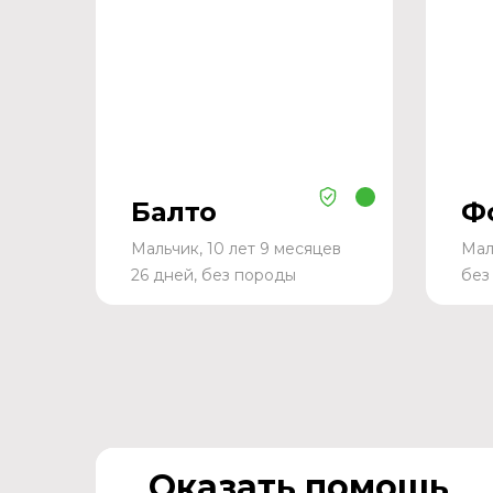
Балто
Ф
Мальчик, 10 лет 9 месяцев
Мал
26 дней, без породы
без
Оказать помощь