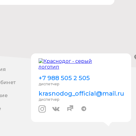
ия
+7 988 505 2 505
абинет
диспетчер
krasnodog_official@mail.ru
шие
диспетчер
е