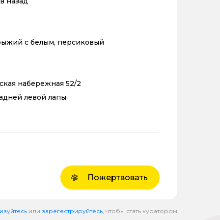
в назад
рыжий с белым, персиковый
нская набережная 52/2
адней левой лапы
Пожертвовать
изуйтесь
или
зарегестрируйтесь
, чтобы стать куратором