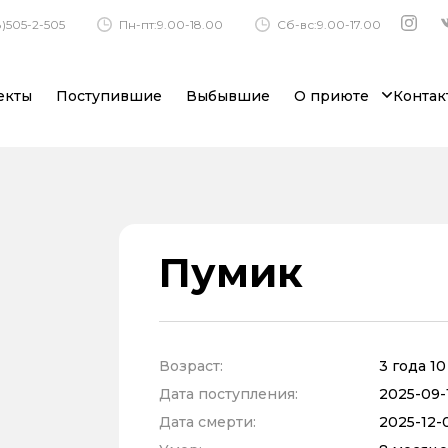
)505-2-505
Пн-пт:9.00-18.00
Сб-вс:9.00-17.00
екты
Поступившие
Выбывшие
О приюте
Контак
Пумик
Возраст:
3 года 1
Дата поступления:
2025-09-1
Дата смерти:
2025-12-0