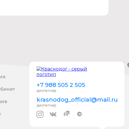
ия
+7 988 505 2 505
абинет
диспетчер
krasnodog_official@mail.ru
шие
диспетчер
е