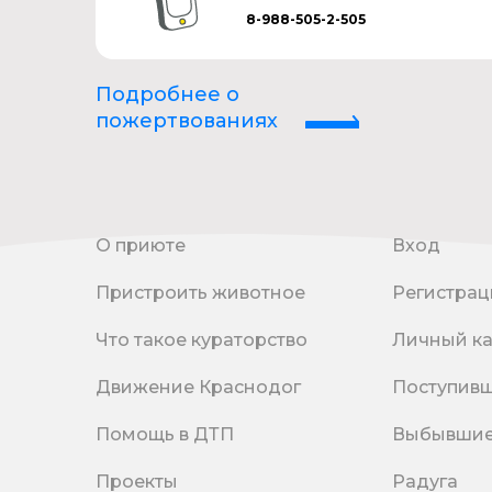
8-988-505-2-505
Подробнее о
пожертвованиях
О приюте
Вход
Пристроить животное
Регистрац
Что такое кураторство
Личный к
Движение Краснодог
Поступив
Помощь в ДТП
Выбывши
Проекты
Радуга