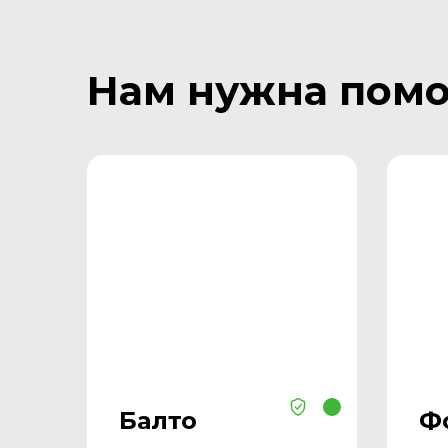
Нам нужна пом
Балто
Ф