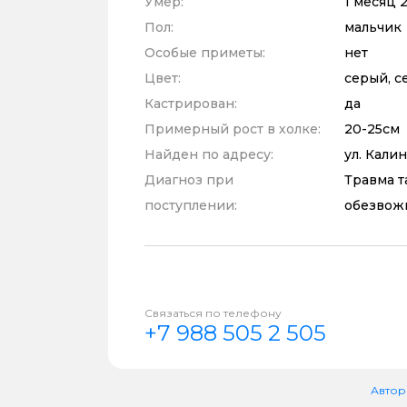
Умер:
1 месяц 
Пол:
мальчик
Особые приметы:
нет
Цвет:
серый, с
Кастрирован:
да
Примерный рост в холке:
20-25см
Найден по адресу:
ул. Кали
Диагноз при
Травма т
поступлении:
обезвожи
Связаться по телефону
+7 988 505 2 505
Автор