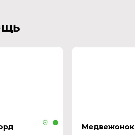
ощь
орд
Медвежонок