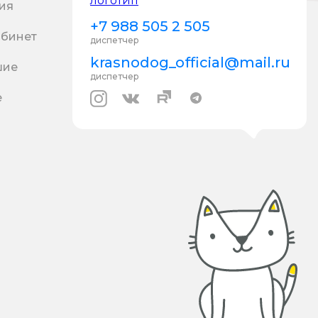
ия
+7 988 505 2 505
абинет
диспетчер
krasnodog_official@mail.ru
шие
диспетчер
е