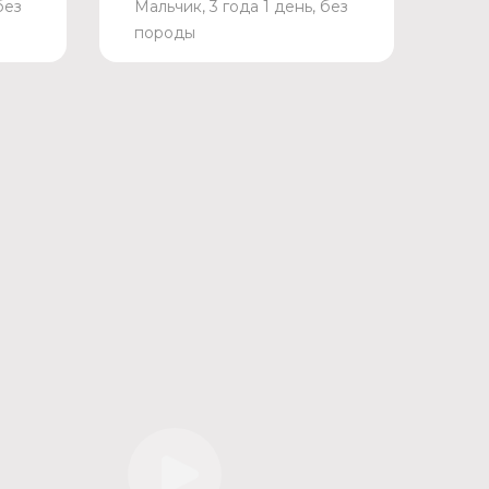
без
Мальчик, 3 года 1 день, без
породы