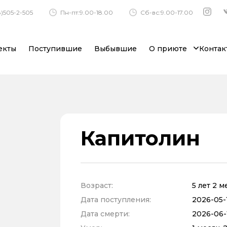
)505-2-505
Пн-пт:9.00-18.00
Сб-вс:9.00-17.00
екты
Поступившие
Выбывшие
О приюте
Контак
Капитолин
Возраст:
5 лет 2 
Дата поступления:
2026-05-1
Дата смерти:
2026-06-1