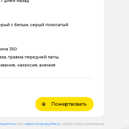
27 дней назад
ерый с белым, серый полосатый
нина 350
аза, травма передней лапы,
вание, кахексия, анемия
Пожертвовать
изуйтесь
или
зарегестрируйтесь
, чтобы стать куратором