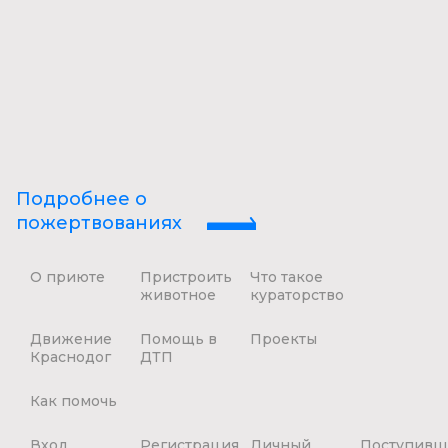
Подробнее о
пожертвованиях
О приюте
Пристроить
Что такое
животное
кураторство
Движение
Помощь в
Проекты
Краснодог
ДТП
Как помочь
Вход
Регистрация
Личный
Поступивш