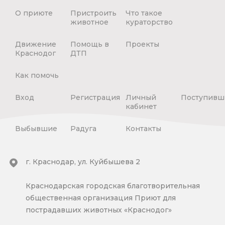
О приюте
Пристроить
Что такое
животное
кураторство
Движение
Помощь в
Проекты
Краснодог
ДТП
Как помочь
Вход
Регистрация
Личный
Поступивш
кабинет
Выбывшие
Радуга
Контакты
г. Краснодар, ул. Куйбышева 2
Краснодарская городская благотворительная
общественная организация Приют для
пострадавших животных «Краснодог»