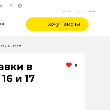
ВХОД
РЕГИСТРАЦИЯ
ты
Хочу Помочь!
ая 2026 года!
авки в
8
16 и 17