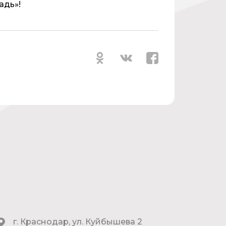
адь»!
г. Краснодар, ул. Куйбышева 2