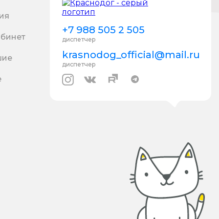
ия
+7 988 505 2 505
абинет
диспетчер
krasnodog_official@mail.ru
шие
диспетчер
е