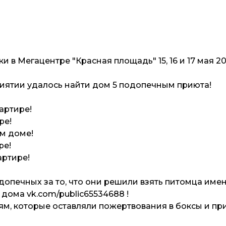
 в Мегацентре "Красная площадь" 15, 16 и 17 мая 20
иятии удалось найти дом 5 подопечным приюта!
артире!
ре!
ом доме!
ре!
артире!
опечных за то, что они решили взять питомца име
 дома vk.com/public65534688 !
м, которые оставляли пожертвования в боксы и пр