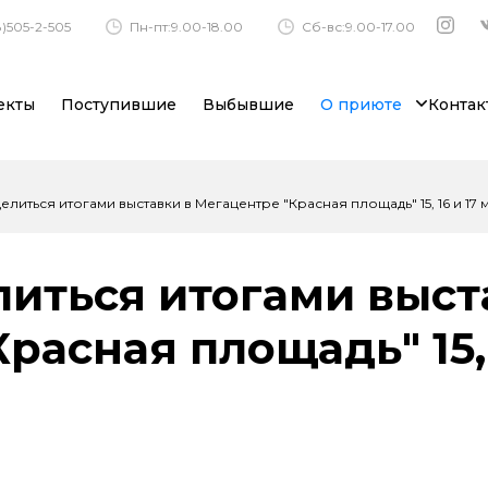
)505-2-505
Пн-пт:9.00-18.00
Сб-вс:9.00-17.00
екты
Поступившие
Выбывшие
О приюте
Контак
литься итогами выставки в Мегацентре "Красная площадь" 15, 16 и 17 м
иться итогами выст
расная площадь" 15, 
!