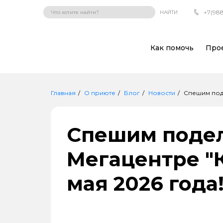
+7(988
НАЙТИ
Как помочь
Про
Главная
О приюте
Блог
Новости
Спешим поде
Спешим подел
Мегацентре "К
мая 2026 года