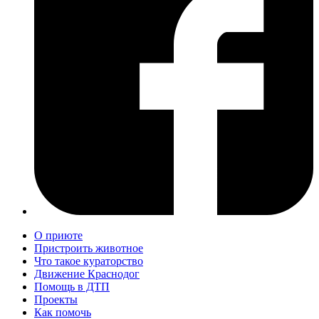
О приюте
Пристроить животное
Что такое кураторство
Движение Краснодог
Помощь в ДТП
Проекты
Как помочь