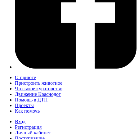
О приюте
Пристроить животное
Что такое кураторство
Движение Краснодог
Помощь в ДТП
Проекты
Как помочь
Вход
Регистрация
Личный кабинет
Поступившие