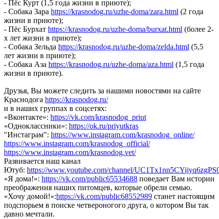
- Пёс Курт (1,5 года жизни в приюте);
- Собака Зара
https://krasnodog.ru/uzhe-doma/zara.html
(2 года
жизни в приюте);
- Пёс Бурхат
https://krasnodog.ru/uzhe-doma/burxat.html
(более 2-
х лет жизни в приюте);
- Собака Зельда
https://krasnodog.ru/uzhe-doma/zelda.html
(5,5
лет жизни в приюте);
- Собака Аза
https://krasnodog.ru/uzhe-doma/aza.html
(1,5 года
жизни в приюте).
Друзья, Вы можете следить за нашими новостями на сайте
Краснодога
https://krasnodog.ru/
и в наших группах в соцсетях:
«Вконтакте»:
https://vk.com/krasnodog_priut
«Одноклассники»:
https://ok.ru/priyutkras
"Инстаграм":
https://www.instagram.com/krasnodog_online/
https://www.instagram.com/krasnodog_official/
https://www.instagram.com/krasnodog.vet/
Развивается наш канал
Ютуб:
https://www.youtube.com/channel/UC1Tx1nn5CYijyq6zgPS
«Я дома!»:
https://vk.com/public65534688
поведает Вам истории
преображения наших питомцев, которые обрели семью.
«Хочу домой!»:
https://vk.com/public68552989
станет настоящим
подспорьем в поиске четвероногого друга, о котором Вы так
давно мечтали.