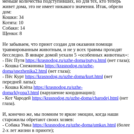
меньше количества подступивших, но для тех, кто теперь
живет дома, это не имеет никакого значения. Итак, обрели
дом:
Кошки: 34
Котята: 10
Собаки: 14
Щенки: 8
Не забываем, что приют создан для оказания помощи
травмированным животным, и не у всех травмы проходят
бесследно. В январе домой уехали 5 «особенных животных»:
- Пёс Путя
https://krasnodog.ru/uzhe-doma/putya.html
(нет глаза);
- Кошка Снежиника
https://krasnodog.ru/uzhe-
doma/snezhenika2.html
(нет глаза);
- Пёс Курт
https://krasnodog.ru/uzhe-doma/kurt.html
(нет
передней лапы);
- Кошка Клёпа
https://krasnodog.ru/uzhe-
doma/klyopa3.html
(нарушение координации);
- Кот Чародей
https://krasnodog.ru/uzhe-doma/charodej.html
(нет
глаза).
И, конечно же, мы помним те яркие эмоции, когда наши
старожилы обретают своих хозяев:
- Собака Умка
https://krasnodog.ru/uzhe-doma/umkax.html
(более
2-х лет жизни в приюте);