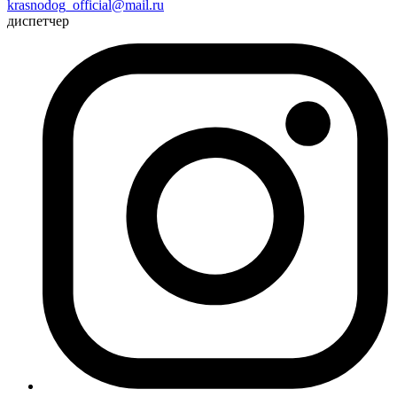
krasnodog_official@mail.ru
диспетчер