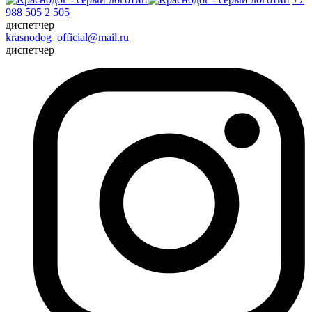
988 505 2 505
диспетчер
krasnodog_official@mail.ru
диспетчер