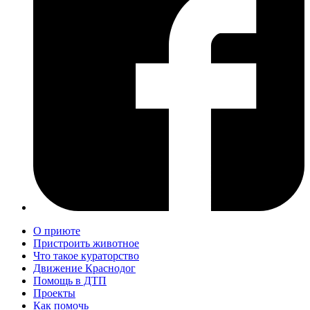
О приюте
Пристроить животное
Что такое кураторство
Движение Краснодог
Помощь в ДТП
Проекты
Как помочь