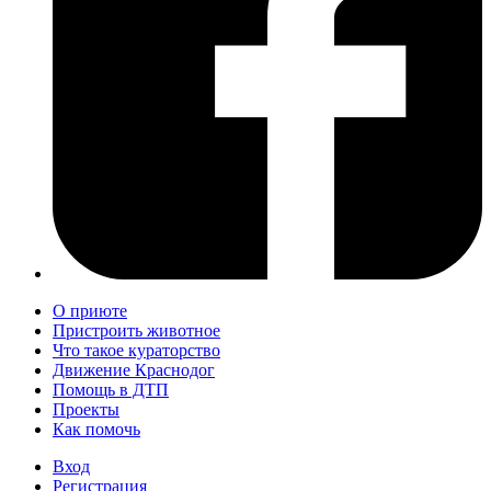
О приюте
Пристроить животное
Что такое кураторство
Движение Краснодог
Помощь в ДТП
Проекты
Как помочь
Вход
Регистрация