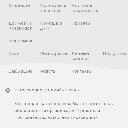
О приюте
Пристроить
Что такое
животное
кураторство
Движение
Помощь в
Проекты
Краснодог
ДТП
Как помочь
Вход
Регистрация
Личный
Поступивш
кабинет
Выбывшие
Радуга
Контакты
г. Краснодар, ул. Куйбышева 2
Краснодарская городская благотворительная
общественная организация Приют для
пострадавших животных «Краснодог»