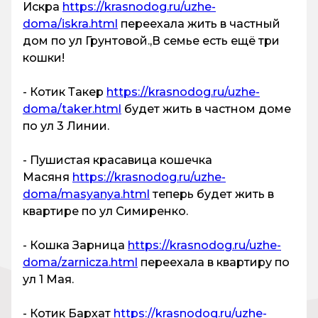
Искра
https://krasnodog.ru/uzhe-
doma/iskra.html
переехала жить в частный
дом по ул Грунтовой.,В семье есть ещё три
кошки!
- Котик Такер
https://krasnodog.ru/uzhe-
doma/taker.html
будет жить в частном доме
по ул 3 Линии.
- Пушистая красавица кошечка
Масяня
https://krasnodog.ru/uzhe-
doma/masyanya.html
теперь будет жить в
квартире по ул Симиренко.
- Кошка Зарница
https://krasnodog.ru/uzhe-
doma/zarnicza.html
переехала в квартиру по
ул 1 Мая.
- Котик Бархат
https://krasnodog.ru/uzhe-