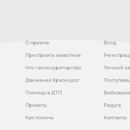
О приюте
Вход
Пристроить животное
Регистрац
Что такое кураторство
Личный к
Движение Краснодог
Поступив
Помощь в ДТП
Выбывши
Проекты
Радуга
Как помочь
Контакты