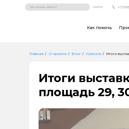
+7(988
НАЙТИ
Как помочь
Про
Главная
О приюте
Блог
Новости
Итоги выста
Итоги выстав
площадь 29, 30