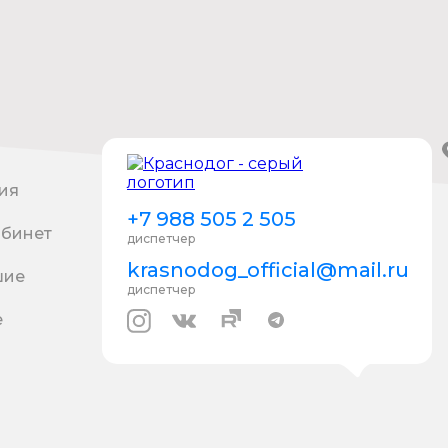
ия
+7 988 505 2 505
абинет
диспетчер
krasnodog_official@mail.ru
шие
диспетчер
е