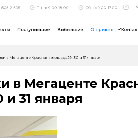
)505-2-505
Пн-пт:9.00-18.00
Сб-вс:9.00-17.00
екты
Поступившие
Выбывшие
О приюте
Контак
вки в Мегаценте Красная площадь 29, 30 и 31 января
ки в Мегаценте Крас
 и 31 января