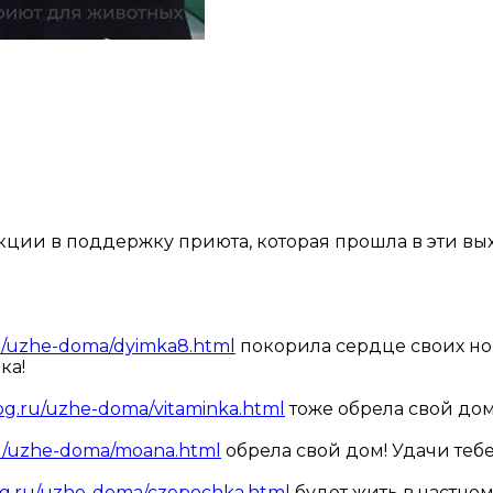
ции в поддержку приюта, которая прошла в эти выход
ru/uzhe-doma/dyimka8.html
покорила сердце своих но
ка!
dog.ru/uzhe-doma/vitaminka.html
тоже обрела свой дом
ru/uzhe-doma/moana.html
обрела свой дом! Удачи тебе
dog.ru/uzhe-doma/czepochka.html
будет жить в частном