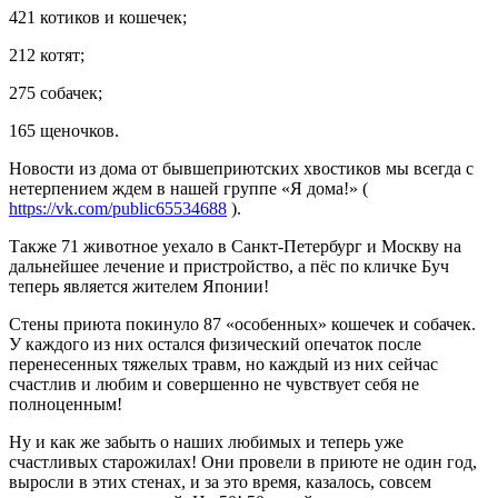
421 котиков и кошечек;
212 котят;
275 собачек;
165 щеночков.
Новости из дома от бывшеприютских хвостиков мы всегда с
нетерпением ждем в нашей группе «Я дома!» (
https://vk.com/public65534688
).
Также 71 животное уехало в Санкт-Петербург и Москву на
дальнейшее лечение и пристройство, а пёс по кличке Буч
теперь является жителем Японии!
Стены приюта покинуло 87 «особенных» кошечек и собачек.
У каждого из них остался физический опечаток после
перенесенных тяжелых травм, но каждый из них сейчас
счастлив и любим и совершенно не чувствует себя не
полноценным!
Ну и как же забыть о наших любимых и теперь уже
счастливых старожилах! Они провели в приюте не один год,
выросли в этих стенах, и за это время, казалось, совсем