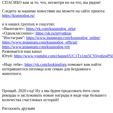
СПАСИБО вам за то, что, несмотря ни на что, вы рядом!
Следить за нашими новостями вы можете на сайте приюта:
https://krasnodog.ru/
и в наших группах в соцсетях:
«Вконтакте»:
https://vk.com/krasnodog_priut
«Одноклассники»:
https://ok.ru/priyutkras
"Инстаграм":
https://www.instagram.com/krasnodog_online/
https://www.instagram.com/krasnodog_official/
https://www.instagram.com/krasnodog.vet/
Развивается наш канал
Ютуб:
https://www.youtube.com/channel/UC1Tx1nn5CYijyq6zgPS
«Ищу тебя»:
https://vk.com/lookingforu
поможет вам найти
потерявшегося питомца или семью для бездомного
животного.
Прощай, 2020 год! Ну а мы будем продолжать бить свои
рекорды и заслуживать новые награды в виде еще большего
количества счастливых историй!
Рассказать друзьям