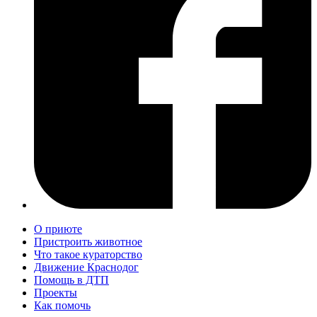
О приюте
Пристроить животное
Что такое кураторство
Движение Краснодог
Помощь в ДТП
Проекты
Как помочь