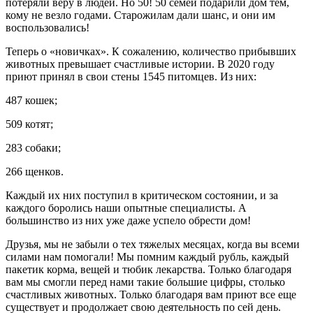
потеряли веру в людей. Но 50! 50 семей подарили дом тем,
кому не везло годами. Старожилам дали шанс, и они им
воспользовались!
Теперь о «новичках». К сожалению, количество прибывших
животных превышает счастливые истории. В 2020 году
приют принял в свои стены 1545 питомцев. Из них:
487 кошек;
509 котят;
283 собаки;
266 щенков.
Каждый их них поступил в критическом состоянии, и за
каждого боролись наши опытные специалисты. А
большинство из них уже даже успело обрести дом!
Друзья, мы не забыли о тех тяжелых месяцах, когда вы всеми
силами нам помогали! Мы помним каждый рубль, каждый
пакетик корма, вещей и тюбик лекарства. Только благодаря
вам мы смогли перед нами такие большие цифры, столько
счастливых животных. Только благодаря вам приют все еще
существует и продолжает свою деятельность по сей день.