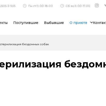
)505-2-505
Пн-пт:9.00-18.00
Сб-вс:9.00-17.00
екты
Поступившие
Выбывшие
О приюте
Контак
 стерилизация бездомных собак
терилизация бездом