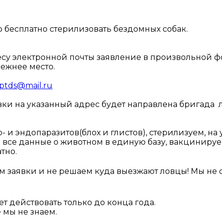
 бесплатно стерилизовать бездомных собак.
ресу электронной почты заявление в произвольной ф
режнее место.
ptds@mail.ru
вки на указанный адрес будет направлена бригада л
то- и эндопаразитов(блох и глистов), стерилизуем, на
се данные о животном в единую базу, вакцинируем
тно.
 заявки и не решаем куда выезжают ловцы! Мы не о
т действовать только до конца года.
 мы не знаем.