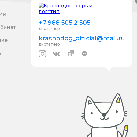
ия
+7 988 505 2 505
абинет
диспетчер
krasnodog_official@mail.ru
шие
диспетчер
е