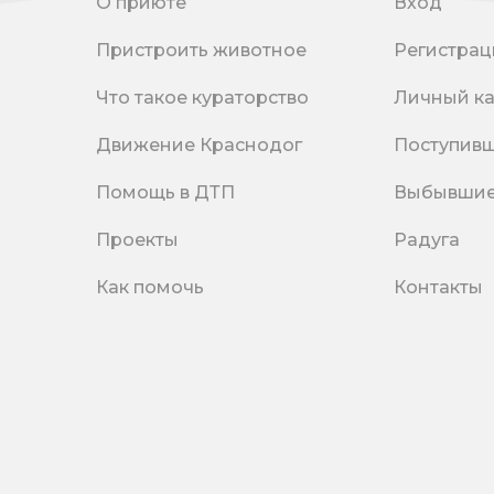
О приюте
Вход
Пристроить животное
Регистрац
Что такое кураторство
Личный к
Движение Краснодог
Поступив
Помощь в ДТП
Выбывши
Проекты
Радуга
Как помочь
Контакты