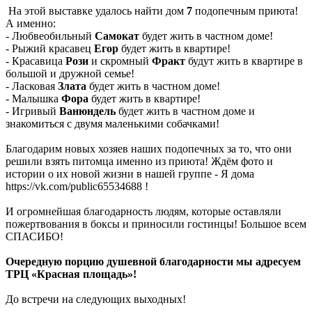
На этой выставке удалось найти дом
7
подопечным приюта!
А именно:
- Любвеобильный
Самокат
будет жить в частном доме!
- Рыжий красавец
Егор
будет жить в квартире!
- Красавица
Рози
и скромный
Фракт
будут жить в квартире в
большой и дружной семье!
- Ласковая
Злата
будет жить в частном доме!
- Малышка
Фора
будет жить в квартире!
- Игривый
Ванюндель
будет жить в частном доме и
знакомиться с двумя маленькими собачками!
Благодарим новых хозяев наших подопечных за то, что они
решили взять питомца именно из приюта! Ждём фото и
истории о их новой жизни в нашей группе - Я дома
https://vk.com/public65534688 !
И огромнейшая благодарность людям, которые оставляли
пожертвования в боксы и приносили гостинцы! Большое всем
СПАСИБО!
Очередную порцию душевной благодарности мы адресуем
ТРЦ «Красная площадь»!
До встречи на следующих выходных!