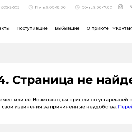
)505-2-505
Пн-пт:9.00-18.00
Сб-вс:9.00-17.00
екты
Поступившие
Выбывшие
О приюте
Контак
4. Страница не найд
местили её. Возможно, вы пришли по устаревшей с
 свои извинения за причиненные неудобства.
Перей