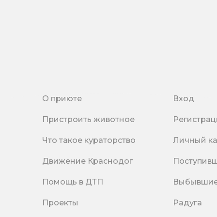
О приюте
Вход
Пристроить животное
Регистрац
Что такое кураторство
Личный к
Движение Краснодог
Поступив
Помощь в ДТП
Выбывши
Проекты
Радуга