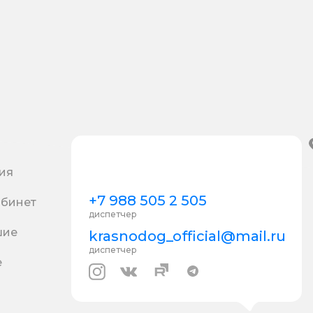
ия
+7 988 505 2 505
абинет
диспетчер
шие
krasnodog_official@mail.ru
диспетчер
е