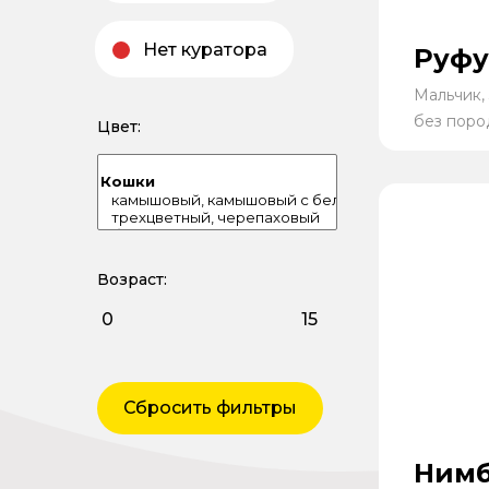
Нет куратора
Руфу
Мальчик, 
без поро
Цвет:
Возраст:
Сбросить фильтры
Нимб