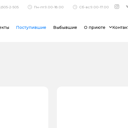
)505-2-505
Пн-пт:9.00-18.00
Сб-вс:9.00-17.00
екты
Поступившие
Выбывшие
О приюте
Контак