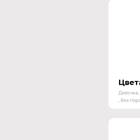
Цвет
Девочка,
, без по