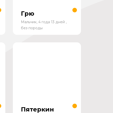
Грю
Мальчик, 4 года 13 дней ,
без породы
Пятеркин