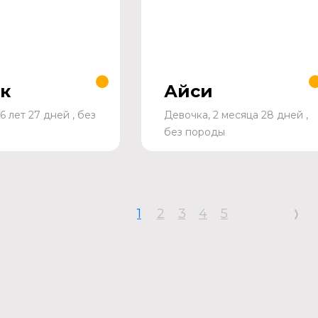
к
Айси
6 лет 27 дней , без
Девочка, 2 месяца 28 дней ,
без породы
1
2
3
4
5