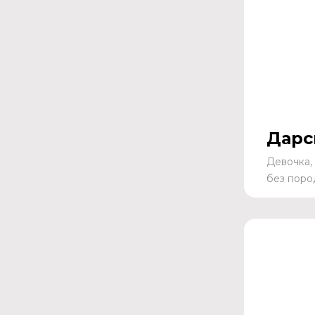
Дарс
Девочка, 
без поро