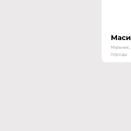
Маси
Мальчик, 
породы