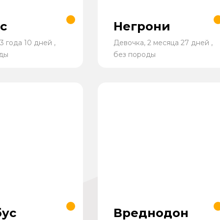
с
Негрони
3 года 10 дней ,
Девочка, 2 месяца 27 дней ,
ды
без породы
ус
Вреднодон