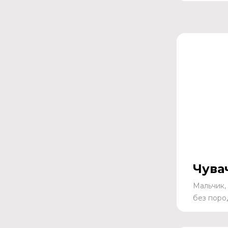
Чува
Мальчик, 
без поро