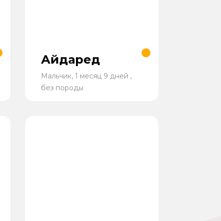
Айдаред
Мальчик, 1 месяц 9 дней ,
без породы