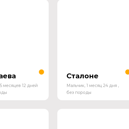
аева
Сталоне
 5 месяцев 12 дней
Мальчик, 1 месяц 24 дня ,
роды
без породы