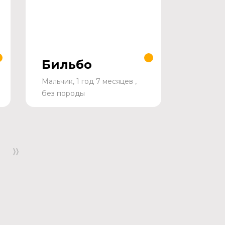
Бильбо
Мальчик, 1 год 7 месяцев ,
без породы