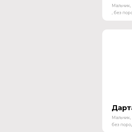
Мальчик,
, без по
Дарт
Мальчик, 
без поро