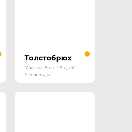
Толстобрюх
Мальчик, 8 лет 28 дней ,
без породы