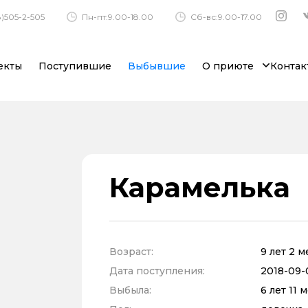
)505-2-505
Пн-пт:9.00-18.00
Сб-вс:9.00-17.00
екты
Поступившие
Выбывшие
О приюте
Контак
Карамелька
Возраст:
9 лет 2 
Дата поступления:
2018-09-
Выбыла:
6 лет 11