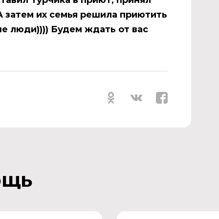
тавил Турчика в приют, принял
А затем их семья решила приютить
е люди)))) Будем ждать от вас
ощь