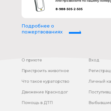
Или прозвоните по нашему номер
8-988-505-2-505
Подробнее о
пожертвованиях
О приюте
Вход
Пристроить животное
Регистрац
Что такое кураторство
Личный к
Движение Краснодог
Поступив
Помощь в ДТП
Выбывши