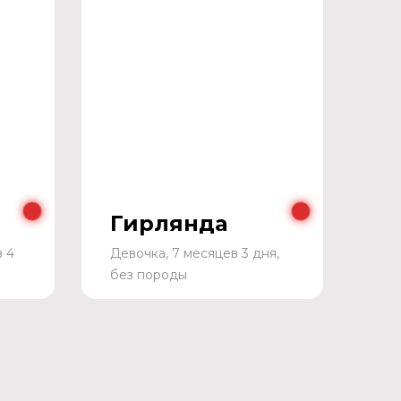
Гирлянда
в 4
Девочка, 7 месяцев 3 дня,
без породы