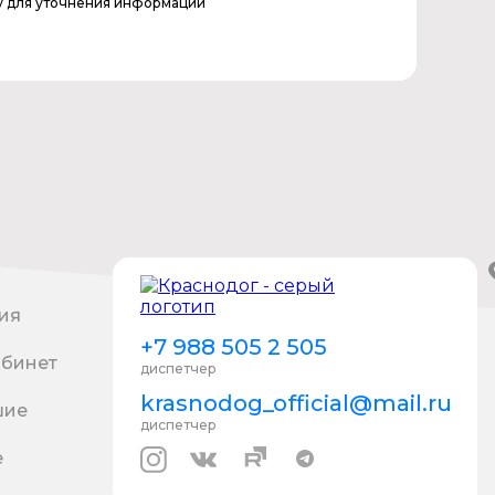
у для уточнения информации
ия
+7 988 505 2 505
абинет
диспетчер
krasnodog_official@mail.ru
шие
диспетчер
е