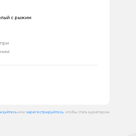
елый с рыжим
 при
нии:
изуйтесь
или
зарегестрируйтесь
, чтобы стать куратором