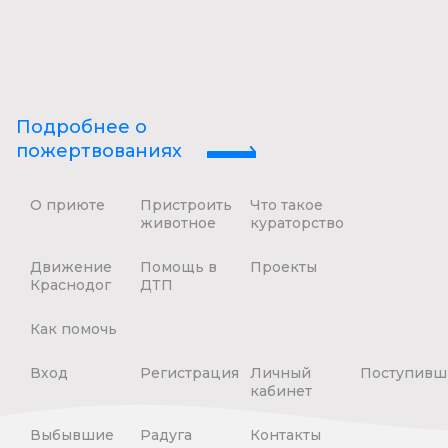
Подробнее о
пожертвованиях
О приюте
Пристроить
Что такое
животное
кураторство
Движение
Помощь в
Проекты
Краснодог
ДТП
Как помочь
Вход
Регистрация
Личный
Поступивш
кабинет
Выбывшие
Радуга
Контакты