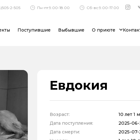
)505-2-505
Пн-пт:9.00-18.00
Сб-вс:9.00-17.00
екты
Поступившие
Выбывшие
О приюте
Контак
Евдокия
Возраст:
10 лет 1 
Дата поступления:
2025-06-2
Дата смерти:
2025-07-2