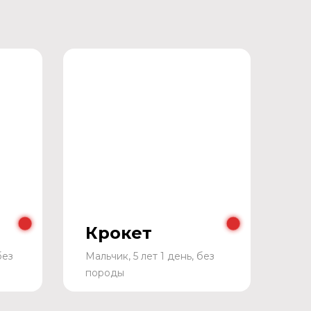
Крокет
без
Мальчик, 5 лет 1 день, без
породы