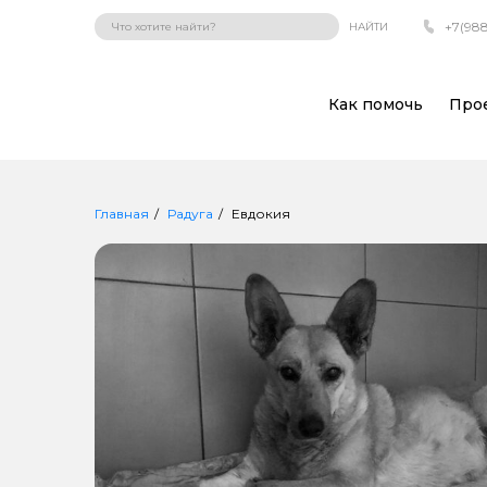
+7(988
НАЙТИ
Как помочь
Про
Главная
Радуга
Евдокия