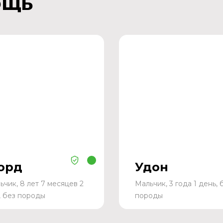
ощь
орд
Удон
ьчик, 8 лет 7 месяцев 2
Мальчик, 3 года 1 день, 
, без породы
породы