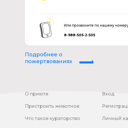
Или прозвоните по нашему номер
8-988-505-2-505
Подробнее о
пожертвованиях
О приюте
Вход
Пристроить животное
Регистрац
Что такое кураторство
Личный к