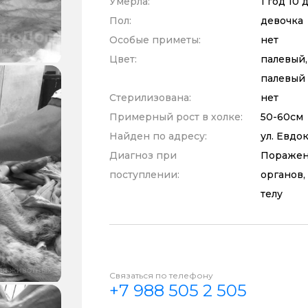
Умерла:
1 год 10
Пол:
девочка
Особые приметы:
нет
Цвет:
палевый,
палевый 
Стерилизована:
нет
Примерный рост в холке:
50-60см
Найден по адресу:
ул. Евдо
Диагноз при
Поражен
поступлении:
органов,
телу
Связаться по телефону
+7 988 505 2 505