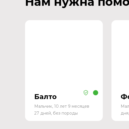
Нам нужна пом
Балто
Ф
Мальчик, 10 лет 9 месяцев
Мал
27 дней, без породы
дня