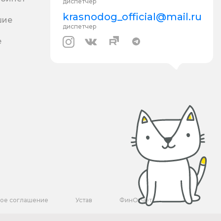
диспетчер
krasnodog_official@mail.ru
шие
диспетчер
е
кое соглашение
Устав
ФинОтчет