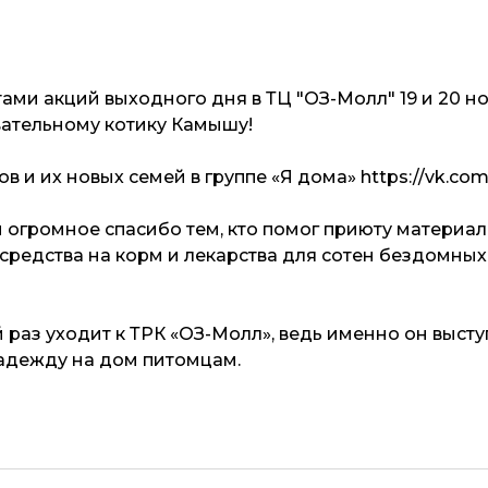
ми акций выходного дня в ТЦ "ОЗ-Молл" 19 и 20 но
вательному котику Камышу!
 и их новых семей в группе «Я дома» https://vk.com
огромное спасибо тем, кто помог приюту материал
средства на корм и лекарства для сотен бездомны
 раз уходит к ТРК «OЗ-Молл», ведь именно он выст
адежду на дом питомцам.