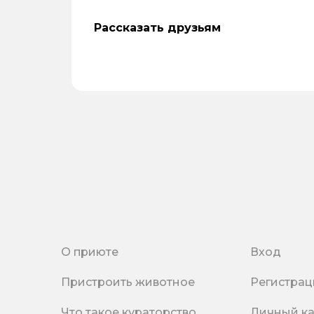
Рассказать друзьям
О приюте
Вход
Пристроить животное
Регистрац
Что такое кураторство
Личный к