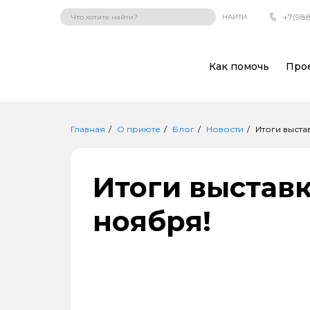
+7(988
НАЙТИ
Как помочь
Про
Главная
О приюте
Блог
Новости
Итоги выста
Итоги выставк
ноября!